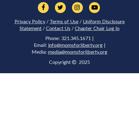
Privacy Policy
/
Terms of Use
/
Uniform Disclosure
Statement
/
Contact Us
/
Chapter Chair Log In
Phone: 321.345.1671 |
Email:
info@momsforliberty.org
|
Media:
media@momsforliberty.org
Copyright
2025